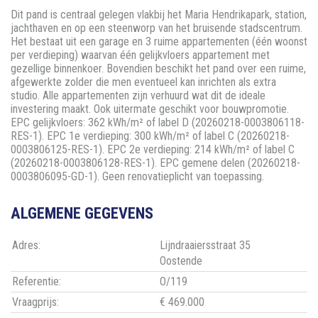
Dit pand is centraal gelegen vlakbij het Maria Hendrikapark, station,
jachthaven en op een steenworp van het bruisende stadscentrum.
Het bestaat uit een garage en 3 ruime appartementen (één woonst
per verdieping) waarvan één gelijkvloers appartement met
gezellige binnenkoer. Bovendien beschikt het pand over een ruime,
afgewerkte zolder die men eventueel kan inrichten als extra
studio. Alle appartementen zijn verhuurd wat dit de ideale
investering maakt. Ook uitermate geschikt voor bouwpromotie.
EPC gelijkvloers: 362 kWh/m² of label D (20260218-0003806118-
RES-1). EPC 1e verdieping: 300 kWh/m² of label C (20260218-
0003806125-RES-1). EPC 2e verdieping: 214 kWh/m² of label C
(20260218-0003806128-RES-1). EPC gemene delen (20260218-
0003806095-GD-1). Geen renovatieplicht van toepassing.
ALGEMENE GEGEVENS
Adres:
Lijndraaiersstraat 35
Oostende
Referentie:
O/119
Vraagprijs:
€ 469.000