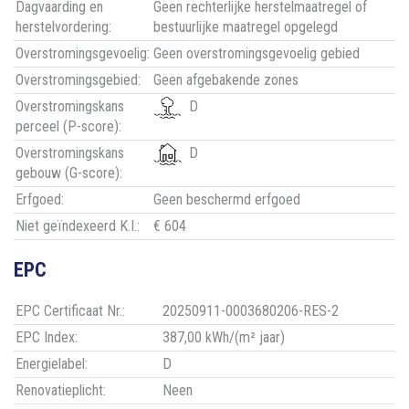
Dagvaarding en
Geen rechterlijke herstelmaatregel of
herstelvordering:
bestuurlijke maatregel opgelegd
Overstromingsgevoelig:
Geen overstromingsgevoelig gebied
Overstromingsgebied:
Geen afgebakende zones
Overstromingskans
D
perceel (P-score):
Overstromingskans
D
gebouw (G-score):
Erfgoed:
Geen beschermd erfgoed
Niet geïndexeerd K.I.:
€ 604
EPC
EPC Certificaat Nr.:
20250911-0003680206-RES-2
EPC Index:
387,00 kWh/(m² jaar)
Energielabel:
D
Renovatieplicht:
Neen