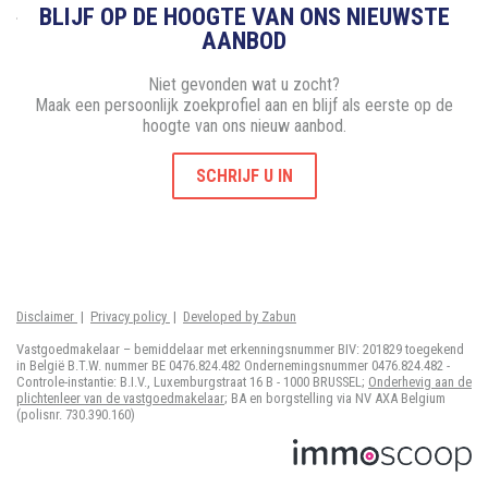
BLIJF OP DE HOOGTE VAN ONS NIEUWSTE
AANBOD
Niet gevonden wat u zocht?
Maak een persoonlijk zoekprofiel aan en blijf als eerste op de
hoogte van ons nieuw aanbod.
SCHRIJF U IN
Disclaimer
|
Privacy policy
|
Developed by Zabun
Vastgoedmakelaar – bemiddelaar met erkenningsnummer BIV: 201829 toegekend
in België B.T.W. nummer BE 0476.824.482 Ondernemingsnummer 0476.824.482 -
Controle-instantie: B.I.V., Luxemburgstraat 16 B - 1000 BRUSSEL;
Onderhevig aan de
plichtenleer van de vastgoedmakelaar
; BA en borgstelling via NV AXA Belgium
(polisnr. 730.390.160)