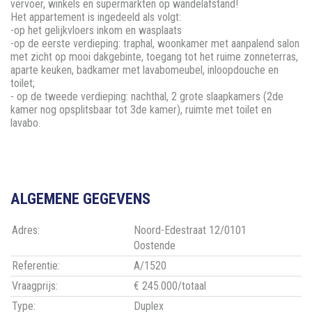
vervoer, winkels en supermarkten op wandelafstand!
Het appartement is ingedeeld als volgt:
-op het gelijkvloers inkom en wasplaats
-op de eerste verdieping: traphal, woonkamer met aanpalend salon
met zicht op mooi dakgebinte, toegang tot het ruime zonneterras,
aparte keuken, badkamer met lavabomeubel, inloopdouche en
toilet;
- op de tweede verdieping: nachthal, 2 grote slaapkamers (2de
kamer nog opsplitsbaar tot 3de kamer), ruimte met toilet en
lavabo.
ALGEMENE GEGEVENS
Adres:
Noord-Edestraat 12/0101
Oostende
Referentie:
A/1520
Vraagprijs:
€ 245.000/totaal
Type:
Duplex