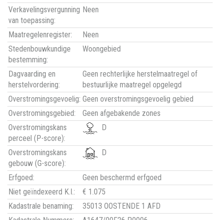
Verkavelingsvergunning
Neen
van toepassing:
Maatregelenregister:
Neen
Stedenbouwkundige
Woongebied
bestemming:
Dagvaarding en
Geen rechterlijke herstelmaatregel of
herstelvordering:
bestuurlijke maatregel opgelegd
Overstromingsgevoelig:
Geen overstromingsgevoelig gebied
Overstromingsgebied:
Geen afgebakende zones
Overstromingskans
D
perceel (P-score):
Overstromingskans
D
gebouw (G-score):
Erfgoed:
Geen beschermd erfgoed
Niet geïndexeerd K.I.:
€ 1.075
Kadastrale benaming:
35013 OOSTENDE 1 AFD