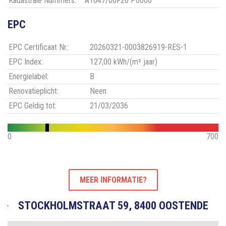
Kadastrale Nummers:
A1647/00F26 P0006
EPC
EPC Certificaat Nr.:
20260321-0003826919-RES-1
EPC Index:
127,00 kWh/(m² jaar)
Energielabel:
B
Renovatieplicht:
Neen
EPC Geldig tot:
21/03/2036
0
700
MEER INFORMATIE?
STOCKHOLMSTRAAT 59, 8400 OOSTENDE