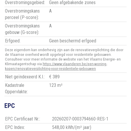
Overstromingsgebied:
Geen afgebakende zones
Overstromingskans
A
perceel (P-score):
Overstromingskans
A
gebouw (G-score):
Erfgoed:
Geen beschermd erfgoed
Deze eigendom kan onderhevig zijn aan de renovatieverplichting die door
de Vlaamse overheid wordt opgelegd voor residentiële gebouwen.
Consulteer voor meer informatie de website van het Vlaams Energie- en
Klimaatagentschap via
https://www.vlaanderen.be/een-woning-
kopen/renovatieverplichting-voor-residentiele-gebouwen
Niet geïndexeerd K.I.:
€ 389
Kadastrale
123 m²
Oppervlakte:
EPC
EPC Certificaat Nr.:
20260207-0003794660-RES-1
EPC Index:
548,00 kWh/(m² jaar)