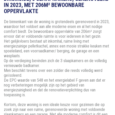
IN 2023, MET 206M² BEWOONBARE
OPPERVLAKTE
De binnenkant van de woning is grotendeels gerenoveerd in 2023,
waardoor het voldoet aan alle moderne eisen en al het nodige
comfort biedt. De bewoonbare oppervlakte van 206m² zorgt
ervoor dat er voldoende ruimte is voor iedereen in het gezin.
Het gelijkvloers bestaat uit inkomhal, ruime living met
energiezuinige pelletkachel, annex een mooie strakke keuken met
spoeleiland, een voorraadkamer/ berging, de garage en een
wasplaats.
Op de verdieping bevinden zich de 3 slaapkamers en de volledig
vernieuwde badkamer.
Men beschikt tevens over een zolder die reeds volledig werd
geïsoleerd.
De EPC-waarde van 548 en het energielabel F geven aan dat er
nog verbeteringen mogelijk zijn op het gebied van
energiezuinigheid en dat de renovatieverplichting dus van
toepassing is.
Kortom, deze woning is een ideale keuze voor gezinnen die op
zoek zijn naar een ruime, gerenoveerde woning met voldoende
slaapkamers en een garage. Met alle moderne comfort is dit een