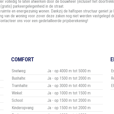
er volledig te laten afwerken door de bouwheer (inclusief het doortrekk
 (gratis) parkeergelegenheid in de straat.
uimte en energiezuinig wonen. Dankzij de halfopen structuur geniet je bo
king van de woning voor zover deze zaken nog niet werden vastgelegd do
ontacteer ons voor een gedetailleerde prijsberekening!
COMFORT
E
Snelweg:
Ja - op 4000 m tot 5000 m
E
Bushalte:
Ja - op 1500 m tot 2000 m
R
Tramhalte:
Ja - op 3000 m tot 4000 m
E
Winkel:
Ja - op 1000 m tot 1500 m
School:
Ja - op 1500 m tot 2000 m
Kinderopvang:
Ja - op 1500 m tot 2000 m