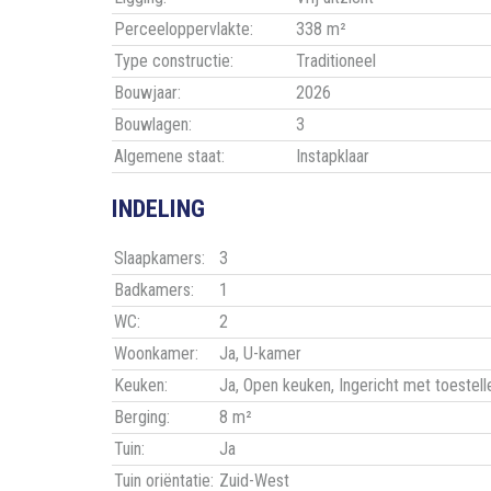
Perceeloppervlakte:
338 m²
Type constructie:
Traditioneel
Bouwjaar:
2026
Bouwlagen:
3
Algemene staat:
Instapklaar
INDELING
Slaapkamers:
3
Badkamers:
1
WC:
2
Woonkamer:
Ja
, U-kamer
Keuken:
Ja
, Open keuken, Ingericht met toestell
Berging:
8 m²
Tuin:
Ja
Tuin oriëntatie:
Zuid-West