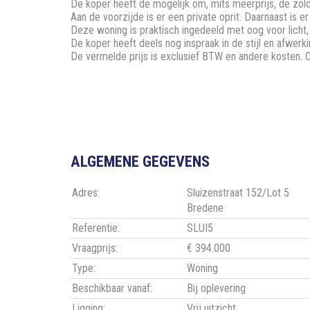
De koper heeft de mogelijk om, mits meerprijs, de zold
Aan de voorzijde is er een private oprit. Daarnaast is er
Deze woning is praktisch ingedeeld met oog voor licht, r
De koper heeft deels nog inspraak in de stijl en afwer
De vermelde prijs is exclusief BTW en andere kosten. C
ALGEMENE GEGEVENS
Adres:
Sluizenstraat 152/Lot 5
Bredene
Referentie:
SLUI5
Vraagprijs:
€ 394.000
Type:
Woning
Beschikbaar vanaf:
Bij oplevering
Ligging:
Vrij uitzicht