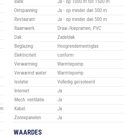
Bank:
Ja - op 1000 m tot 1500 m
Ontspanning:
Ja - op minder dan 500 m
Restaurant:
Ja - op minder dan 500 m
Raamwerk:
Draai-/kiepramen, PVC
Dak:
Zadeldak
Beglazing:
Hoogrendementsglas
Elektriciteit:
conform
Verwarming:
Warmtepomp
Verwarmd water:
Warmtepomp
Isolatie:
Volledig geïsoleerd
Internet:
Ja
Mech. ventilatie :
Ja
en
Kabel:
Ja
Zonnepanelen:
Ja
WAARDES