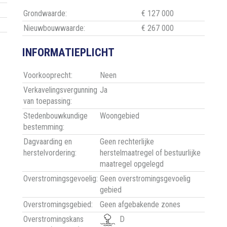
Grondwaarde:
€ 127 000
Nieuwbouwwaarde:
€ 267 000
INFORMATIEPLICHT
Voorkooprecht:
Neen
Verkavelingsvergunning
Ja
van toepassing:
Stedenbouwkundige
Woongebied
bestemming:
Dagvaarding en
Geen rechterlijke
herstelvordering:
herstelmaatregel of bestuurlijke
maatregel opgelegd
Overstromingsgevoelig:
Geen overstromingsgevoelig
gebied
Overstromingsgebied:
Geen afgebakende zones
Overstromingskans
D