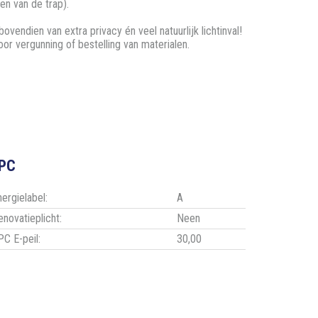
en van de trap).
vendien van extra privacy én veel natuurlijk lichtinval!
or vergunning of bestelling van materialen.
PC
nergielabel:
A
enovatieplicht:
Neen
PC E-peil:
30,00