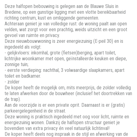
Deze halfopen bebouwing is gelegen aan de Blauwe Sluis in
Bredene, op een gunstige ligging met een vlotte bereikbaarheid
richting centrum, kust en omliggende gemeenten.
Achteraan geniet je van volledige rust: de woning paalt aan open
velden, wat zorgt voor een prachtig, weids uitzicht en een groot
gevoel van ruimte en privacy.
Deze nieuwbouwwoning is zeer energiezuinig (E-peil 30) en is
ingedeeld als volgt:
- gelijkvloers: inkomhal, grote (fietsen)berging, apart toilet,
lichtrijke woonkamer met open, geïnstalleerde keuken en diepe,
zonnige tuin;
- eerste verdieping: nachthal, 3 volwaardige slaapkamers, apart
toilet en badkamer.
- zolder
De koper heeft de mogelijk om, mits meerprijs, de zolder volledig
te laten afwerken door de bouwheer (inclusief het doortrekken van
de trap).
Aan de voorzijde is er een private oprit. Daarnaast is er (gratis)
parkeergelegenheid in de straat.
Deze woning is praktisch ingedeeld met oog voor licht, ruimte en
energiezuinig wonen. Dankzij de halfopen structuur geniet je
bovendien van extra privacy én veel natuurlijk lichtinval!
De koper heeft deels nog inspraak in de stijl en afwerking van de