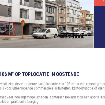
P
06 M² OP TOPLOCATIE IN OOSTENDE
indt zich deze moderne handelsruimte van 106 m² in een recent gebouw
asis voor uiteenlopende commerciële activiteiten, kantoorfunctie of diens
met veel indelingsmogelijkheden. Achteraan bevindt zich een aparte zon
ilet en praktische berging.