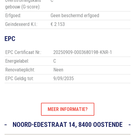
Overstromingskans
C
gebouw (G-score):
Erfgoed:
Geen beschermd erfgoed
Geïndexeerd K.I.:
€ 2.153
EPC
EPC Certificaat Nr.:
20250909-0003680198-KNR-1
Energielabel:
C
Renovatieplicht:
Neen
EPC Geldig tot:
9/09/2035
MEER INFORMATIE?
NOORD-EDESTRAAT 14, 8400 OOSTENDE