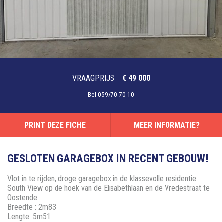
VRAAGPRIJS
€ 49 000
Bel
059/70 70 10
PRINT DEZE FICHE
MEER INFORMATIE?
GESLOTEN GARAGEBOX IN RECENT GEBOUW!
Vlot in te rijden, droge garagebox in de klassevolle residentie
South View op de hoek van de Elisabethlaan en de Vredestraat te
Oostende.
Breedte : 2m83
Lengte: 5m51