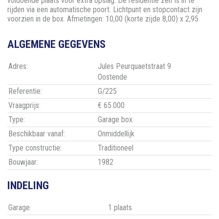
voldoende plaats voor extra opslag. De residentie zelf is in te
rijden via een automatische poort. Lichtpunt en stopcontact zijn
voorzien in de box. Afmetingen: 10,00 (korte zijde 8,00) x 2,95
ALGEMENE GEGEVENS
Adres:
Jules Peurquaetstraat 9
Oostende
Referentie:
G/225
Vraagprijs:
€ 65.000
Type:
Garage box
Beschikbaar vanaf:
Onmiddellijk
Type constructie:
Traditioneel
Bouwjaar:
1982
INDELING
Garage:
1 plaats