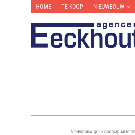
HOME
TE KOOP
NIEUWBOUW
Nieuwbouw gelijkvloersappartemen