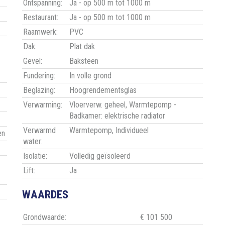
Ontspanning:
Ja - op 500 m tot 1000 m
Restaurant:
Ja - op 500 m tot 1000 m
Raamwerk:
PVC
Dak:
Plat dak
Gevel:
Baksteen
Fundering:
In volle grond
Beglazing:
Hoogrendementsglas
Verwarming:
Vloerverw. geheel, Warmtepomp -
Badkamer: elektrische radiator
Verwarmd
Warmtepomp, Individueel
en
water:
Isolatie:
Volledig geïsoleerd
Lift:
Ja
WAARDES
Grondwaarde:
€ 101 500