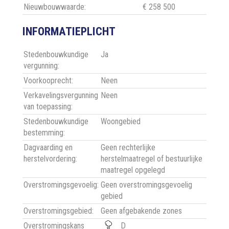
Nieuwbouwwaarde:
€ 258 500
INFORMATIEPLICHT
Stedenbouwkundige
Ja
vergunning:
Voorkooprecht:
Neen
Verkavelingsvergunning
Neen
van toepassing:
Stedenbouwkundige
Woongebied
bestemming:
Dagvaarding en
Geen rechterlijke
herstelvordering:
herstelmaatregel of bestuurlijke
maatregel opgelegd
Overstromingsgevoelig:
Geen overstromingsgevoelig
gebied
Overstromingsgebied:
Geen afgebakende zones
Overstromingskans
D