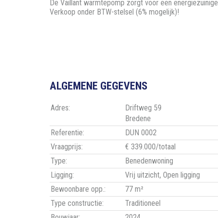
De Vaillant warmtepomp zorgt voor een energiezuinige e
Verkoop onder BTW-stelsel (6% mogelijk)!
ALGEMENE GEGEVENS
Adres:
Driftweg 59
Bredene
Referentie:
DUN 0002
Vraagprijs:
€ 339.000/totaal
Type:
Benedenwoning
Ligging:
Vrij uitzicht, Open ligging
Bewoonbare opp.:
77 m²
Type constructie:
Traditioneel
Bouwjaar:
2024