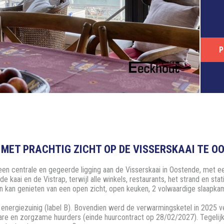
P
MET PRACHTIG ZICHT OP DE VISSERSKAAI TE O
n centrale en gegeerde ligging aan de Visserskaai in Oostende, met een
de kaai en de Vistrap, terwijl alle winkels, restaurants, het strand en st
n kan genieten van een open zicht, open keuken, 2 volwaardige slaapkam
nergiezuinig (label B). Bovendien werd de verwarmingsketel in 2025 v
e en zorgzame huurders (einde huurcontract op 28/02/2027). Tegelijk b