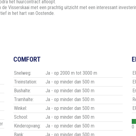
odra het huurcontract afloopt.
de Visserskaai met een prachtig uitzicht met een interessant investeri
ef in het hart van Oostende.
COMFORT
E
Snelweg:
Ja - op 2000 m tot 3000 m
EP
Treinstation:
Ja - op minder dan 500 m
E
Bushalte:
Ja - op minder dan 500 m
E
Tramhalte:
Ja - op minder dan 500 m
R
Winkel:
Ja - op minder dan 500 m
E
School:
Ja - op minder dan 500 m
er
Kinderopvang:
Ja - op minder dan 500 m
0
Bank:
Ja - op minder dan 500 m