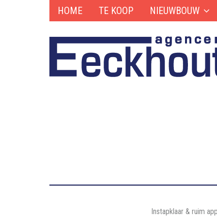
HOME
TE KOOP
NIEUWBOUW
Instapklaar & ruim ap