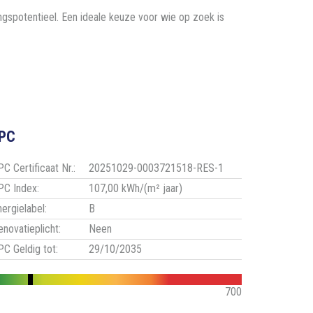
ngspotentieel. Een ideale keuze voor wie op zoek is
PC
C Certificaat Nr.:
20251029-0003721518-RES-1
PC Index:
107,00 kWh/(m² jaar)
nergielabel:
B
enovatieplicht:
Neen
PC Geldig tot:
29/10/2035
700