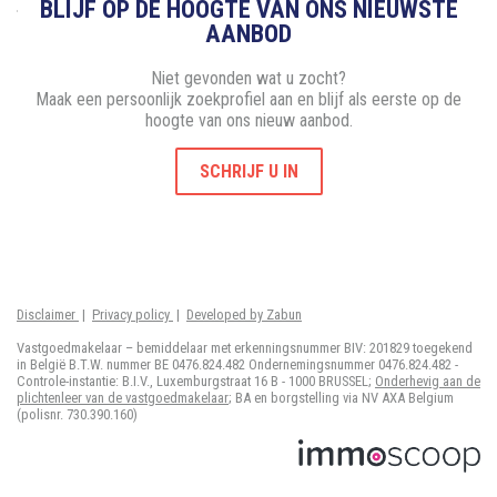
BLIJF OP DE HOOGTE VAN ONS NIEUWSTE
AANBOD
Niet gevonden wat u zocht?
Maak een persoonlijk zoekprofiel aan en blijf als eerste op de
hoogte van ons nieuw aanbod.
SCHRIJF U IN
Disclaimer
|
Privacy policy
|
Developed by Zabun
Vastgoedmakelaar – bemiddelaar met erkenningsnummer BIV: 201829 toegekend
in België B.T.W. nummer BE 0476.824.482 Ondernemingsnummer 0476.824.482 -
Controle-instantie: B.I.V., Luxemburgstraat 16 B - 1000 BRUSSEL;
Onderhevig aan de
plichtenleer van de vastgoedmakelaar
; BA en borgstelling via NV AXA Belgium
(polisnr. 730.390.160)