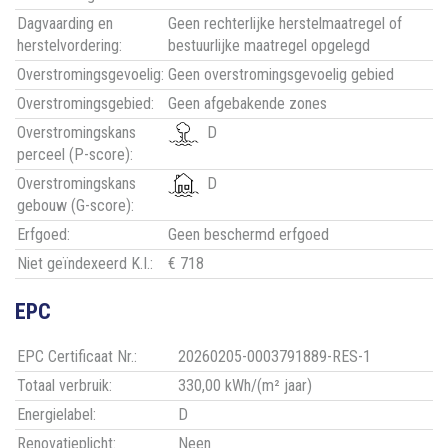
Dagvaarding en
Geen rechterlijke herstelmaatregel of
herstelvordering:
bestuurlijke maatregel opgelegd
Overstromingsgevoelig:
Geen overstromingsgevoelig gebied
Overstromingsgebied:
Geen afgebakende zones
Overstromingskans
D
perceel (P-score):
Overstromingskans
D
gebouw (G-score):
Erfgoed:
Geen beschermd erfgoed
Niet geïndexeerd K.I.:
€ 718
EPC
EPC Certificaat Nr.:
20260205-0003791889-RES-1
Totaal verbruik:
330,00 kWh/(m² jaar)
Energielabel:
D
Renovatieplicht:
Neen