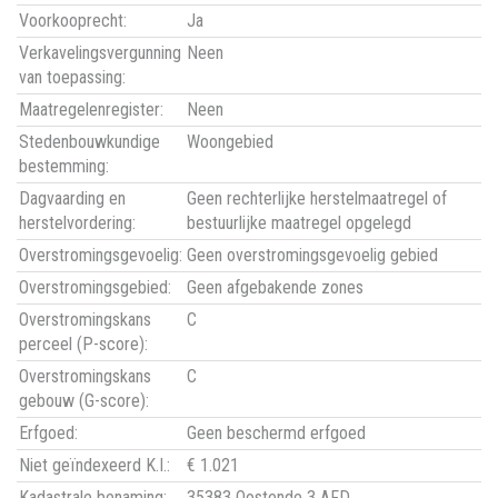
Voorkooprecht:
Ja
Verkavelingsvergunning
Neen
van toepassing:
Maatregelenregister:
Neen
Stedenbouwkundige
Woongebied
bestemming:
Dagvaarding en
Geen rechterlijke herstelmaatregel of
herstelvordering:
bestuurlijke maatregel opgelegd
Overstromingsgevoelig:
Geen overstromingsgevoelig gebied
Overstromingsgebied:
Geen afgebakende zones
Overstromingskans
C
perceel (P-score):
Overstromingskans
C
gebouw (G-score):
Erfgoed:
Geen beschermd erfgoed
Niet geïndexeerd K.I.:
€ 1.021
Kadastrale benaming:
35383 Oostende 3 AFD