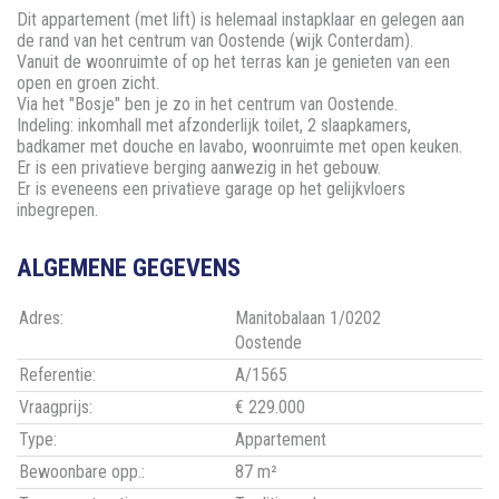
Dit appartement (met lift) is helemaal instapklaar en gelegen aan
de rand van het centrum van Oostende (wijk Conterdam).
Vanuit de woonruimte of op het terras kan je genieten van een
open en groen zicht.
Via het "Bosje" ben je zo in het centrum van Oostende.
Indeling: inkomhall met afzonderlijk toilet, 2 slaapkamers,
badkamer met douche en lavabo, woonruimte met open keuken.
Er is een privatieve berging aanwezig in het gebouw.
Er is eveneens een privatieve garage op het gelijkvloers
inbegrepen.
ALGEMENE GEGEVENS
Adres:
Manitobalaan 1/0202
Oostende
Referentie:
A/1565
Vraagprijs:
€ 229.000
Type:
Appartement
Bewoonbare opp.:
87 m²