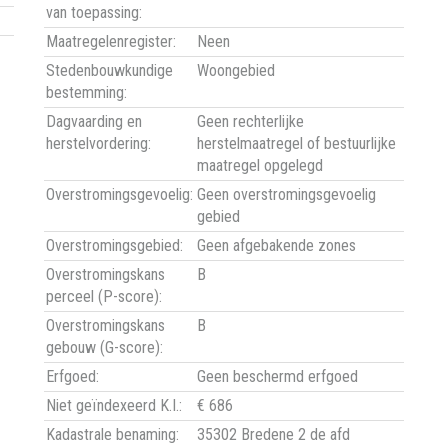
van toepassing:
Maatregelenregister:
Neen
Stedenbouwkundige
Woongebied
bestemming:
Dagvaarding en
Geen rechterlijke
herstelvordering:
herstelmaatregel of bestuurlijke
maatregel opgelegd
Overstromingsgevoelig:
Geen overstromingsgevoelig
gebied
Overstromingsgebied:
Geen afgebakende zones
Overstromingskans
B
perceel (P-score):
Overstromingskans
B
gebouw (G-score):
Erfgoed:
Geen beschermd erfgoed
Niet geïndexeerd K.I.:
€ 686
Kadastrale benaming:
35302 Bredene 2 de afd