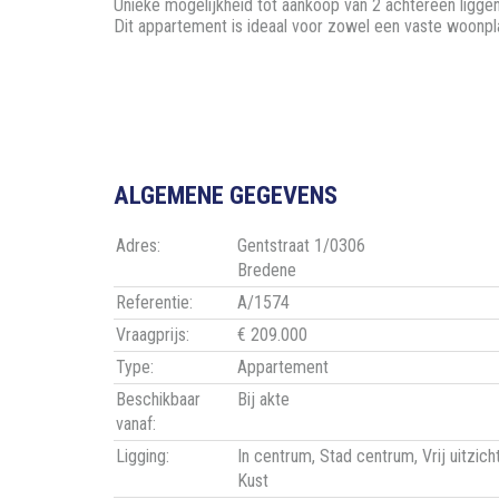
Unieke mogelijkheid tot aankoop van 2 achtereen liggend
Dit appartement is ideaal voor zowel een vaste woonpla
ALGEMENE GEGEVENS
Adres:
Gentstraat 1/0306
Bredene
Referentie:
A/1574
Vraagprijs:
€ 209.000
Type:
Appartement
Beschikbaar
Bij akte
vanaf:
Ligging:
In centrum, Stad centrum, Vrij uitzicht
Kust