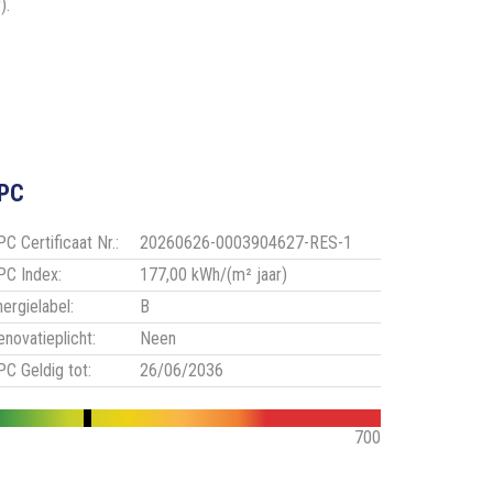
).
PC
C Certificaat Nr.:
20260626-0003904627-RES-1
PC Index:
177,00 kWh/(m² jaar)
nergielabel:
B
enovatieplicht:
Neen
PC Geldig tot:
26/06/2036
700