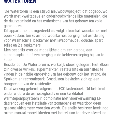
WATERTOREN'
'De Watertoren' is een stijlvol nieuwbouwproject, dat opgebouwd
wordt met kwalitatieve en onderhoudsvriendelijke materialen, die
de duurzaamheid en het esthetische van het gebouw ten volle
garanderen
Dit appartement is ingedeeld als volgt: inkomhal, woonkamer met
open keuken, terras aan de woonkamer, berging met aansluiting
voor wasmachine, badkamer met lavabomeubel, douche, apart
toilet en 2 slaapkamers.
Men beschikt over de mogelijkheid om een garage, een
autostaanplaats of een berging in de kelderverdieping bij aan te
kopen.
Residentie 'De Watertoren' is werkelijk ideaal gelegen : Niet alleen
zijn diverse winkels, supermarkten, restaurants en bushaltes te
vinden in de nabije omgeving van het gebouw, ook het strand, de
Spuikom en recreatiepark 'Grasduinen' bevinden zich op een
boogscheut van de residentie.
De afwerking gebeurt volgens het ECO lastenboek. Dit betekent
onder andere de aanwezigheid van een kwalitatief
warmtepompsysteem in combinatie met vloerverwarming EN
daarenboven een installatie van zonnepanelen waardoor geen
gasaansluiting meer voorzien wordt. De snelle beslisser heeft nog
ruime inspraakmogelijkheden met betrekking tot deze afwerking