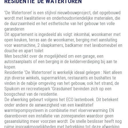
RESIDENTIE 'DE WATERTOREN'
'De Watertoren' is een stijlvol nieuwbouwproject, dat opgebouwd
wordt met kwalitatieve en onderhoudsvriendelijke materialen, die
de duurzaamheid en het esthetische van het gebouw ten volle
garanderen
Dit appartement is ingedeeld als volgt: inkomhal, woonkamer met
open keuken, terras aan de woonkamer, berging met aansluiting
voor wasmachine, 2 slaapkamers, badkamer met lavabomeubel en
douche en apart toilet
Men beschikt over de mogelijkheid om een garage, een
autostaanplaats of een berging in de kelderverdieping bij aan te
kopen.
Residentie 'De Watertoren' is werkelijk ideaal gelegen : Niet alleen
zijn diverse winkels, supermarkten, restaurants en bushaltes te
vinden in de nabije omgeving van het gebouw, ook het strand, de
Spuikom en recreatiepark 'Grasduinen' bevinden zich op een
boogscheut van de residentie.
De afwerking gebeurt volgens het ECO lastenboek. Dit betekent
onder andere de aanwezigheid van een kwalitatief
warmtepompsysteem in combinatie met vloerverwarming EN
daarenboven een installatie van zonnepanelen waardoor geen
gasaansluiting meer voorzien wordt. De snelle beslisser heeft nog
ruime inspraakmogelijkheden met betrekking tot deze afwerking